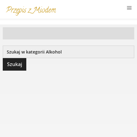
Przepis z Miodem
MIÓD W KUCHNI
MIÓD W KOSMETYCE
MIÓD W MEDYCYNIE
FORUM KULINARNE
LOSUJ